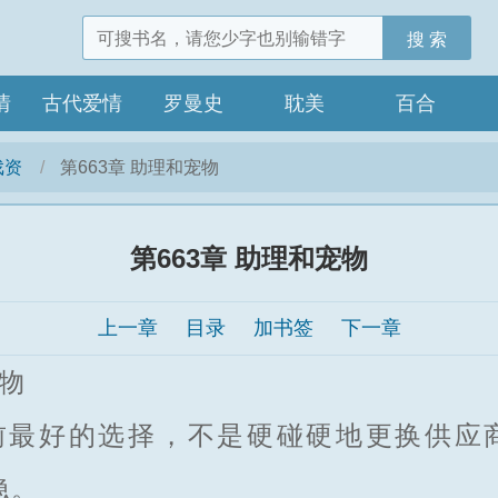
搜 索
情
古代爱情
罗曼史
耽美
百合
戏资
第663章 助理和宠物
第663章 助理和宠物
上一章
目录
加书签
下一章
物
最好的选择，不是硬碰硬地更换供应
稳。