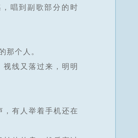
，唱到副歌部分的时
的那个人。
，视线又落过来，明明
声，有人举着手机还在