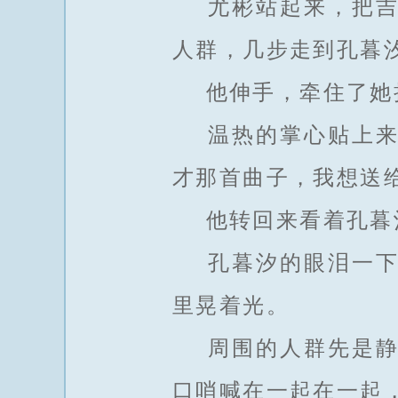
尤彬站起来，把吉他
人群，几步走到孔暮
他伸手，牵住了她
温热的掌心贴上来，
才那首曲子，我想送
他转回来看着孔暮汐
孔暮汐的眼泪一下子
里晃着光。
周围的人群先是静了
口哨喊在一起在一起