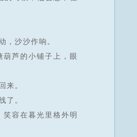
动，沙沙作响。
糖葫芦的小铺子上，眼
回来。
线了。
，笑容在暮光里格外明