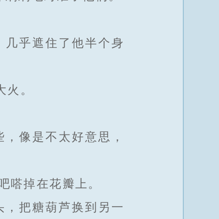
、几乎遮住了他半个身
大火。
些，像是不太好意思，
吧嗒掉在花瓣上。
头，把糖葫芦换到另一