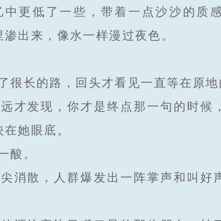
中更低了一些，带着一点沙沙的质感
里渗出来，像水一样漫过夜色。
很长的路，回头才看见一直等在原地
才发现，你才是终点那一句的时候
映在她眼底。
一酸。
消散，人群爆发出一阵掌声和叫好