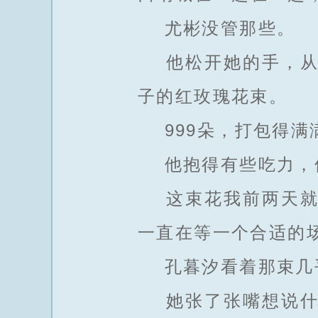
尤彬没管那些。
他松开她的手，从身
子的红玫瑰花束。
999朵，打包得满
他抱得有些吃力，
这束花我前两天就订
一直在等一个合适的
孔暮汐看着那束几乎
她张了张嘴想说什么