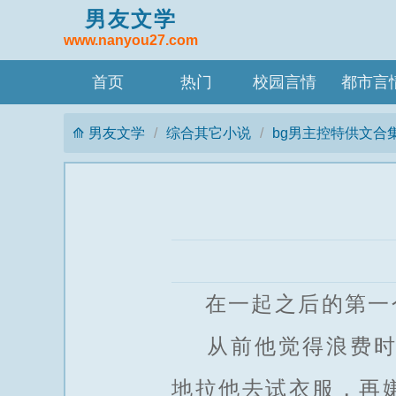
男友文学
www.nanyou27.com
首页
热门
校园言情
都市言
男友文学
综合其它小说
bg男主控特供文合
在一起之后的第一个
从前他觉得浪费时间
地拉他去试衣服，再