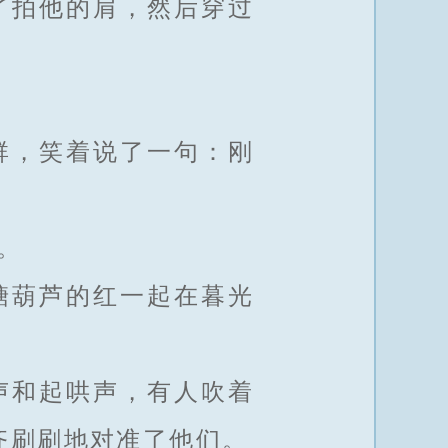
了拍他的肩，然后穿过
群，笑着说了一句：刚
。
糖葫芦的红一起在暮光
声和起哄声，有人吹着
齐刷刷地对准了他们。