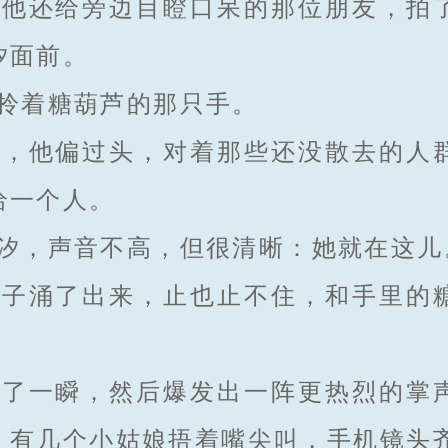
还给旁边目瞪口呆的那位朋友，拍
汐面前。
拎着糖葫芦的那只手。
他偏过头，对着那些还没散去的人
给一个人。
，声音不高，但很清晰：她就在这儿
涌了出来，止也止不住，和手里的
一瞬，然后爆发出一阵更热烈的掌
，有几个小姑娘捂着嘴尖叫，手机镜头