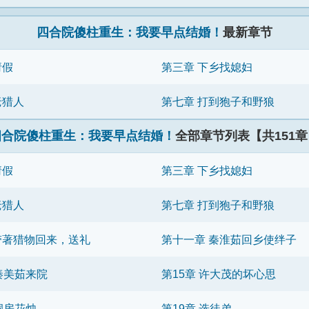
四合院傻柱重生：我要早点结婚！
最新章节
请假
第三章 下乡找媳妇
老猎人
第七章 打到狍子和野狼
四合院傻柱重生：我要早点结婚！
全部章节列表【共151章
请假
第三章 下乡找媳妇
老猎人
第七章 打到狍子和野狼
带著猎物回来，送礼
第十一章 秦淮茹回乡使绊子
 秦美茹来院
第15章 许大茂的坏心思
 洞房花烛
第19章 选徒弟