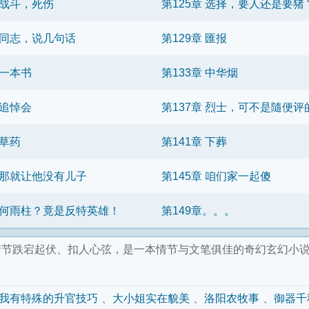
 战斗，死伤
第125章 选择，要人还是要猪
章 同志，说几句话
第129章 匯报
 一本书
第133章 中华烟
 追悼会
第137章 烈士，可不是隨便评
 草药
第141章 下葬
章 那就让他没有儿子
第145章 咱们家一起傻
章 何雨柱？竟是反特英雄！
第149章。。。
情节跌宕起伏、扣人心弦，是一本情节与文笔俱佳的奇幻玄幻小
我有特殊的升官技巧
大小姐实在貌美
洛阳农牧事
御器千