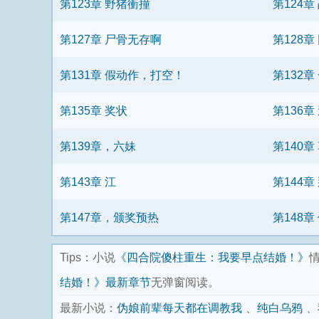
第123章 野猪衝撞
第124章
第127章 尸骨无存啊
第128
第131章 假动作，打空！
第132章
第135章 奖状
第136章
第139章，六妹
第140章
第143章 江
第144
第147章，颁奖预热
第148
Tips：小说
《四合院傻柱重生：我要早点结婚！》
结婚！》最新章节
无弹窗阅读。
最新小说：
伪娘前辈每天都在调教我
纯白乌鸦