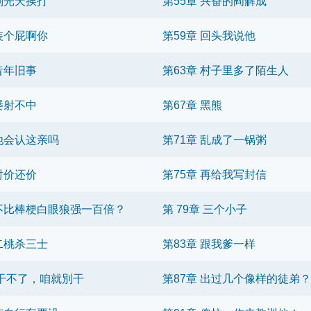
 刘光天挨打
第55章 兴奋的阎解成
 装个屁啊你
第59章 回头我说他
 昔年旧事
第63章 村子里多了陌生人
 屡射不中
第67章 黑熊
 他会认这亲吗
第71章 乱成了一锅粥
 討价还价
第75章 再给我写封信
 不比棒梗白眼狼强一百倍？
第 79章 三个小子
 二桃杀三士
第83章 跟我爹一样
章 干不了，咱就別干
第87章 出过几个像样的徒弟？