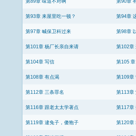
第89章 味道不对啊
第90章
第93章 来屋里吃一顿？
第94章
第97章 喊保卫科过来
第98章
第101章 杨厂长亲自来请
第102
第104章 写信
第105
第108章 有点渴
第109
第112章 三条罪名
第113章
第116章 跟老太太学著点
第117章
第119章 逮兔子，傻狍子
第120