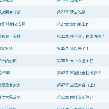
 再次回乡打猎
第23章 请去吃饭
章 送野猪到公安局
第27章 拿肉换工作
 买衣服，买鞋
第31章 柱子哥，你太厉害了！
 阎家对话
第35章 提起来了！
 胖子的恐慌
第39章 当上食堂主任
 你干嘛
第43章 不能让傻柱卡脖子
 看望聋老太太
第47章 全院大会（上）
 两位大爷反水
第51章 阎埠贵的算计