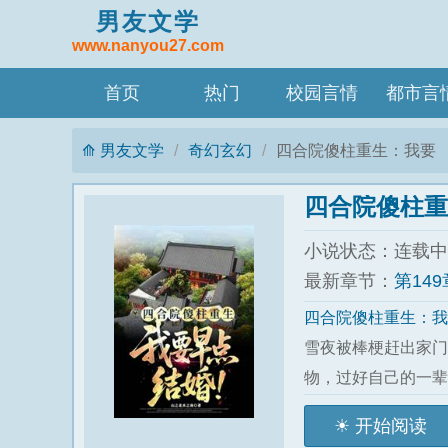
男友文学
www.nanyou27.com
首页
热门
校园言情
都市言
男友文学
奇幻玄幻
四合院傻柱重生：我要
早点结婚！
四合院傻柱重
小说状态：连载中 
最新章节：
第14
四合院傻柱重生：我
雪夜被棒梗赶出家门
物，过好自己的一辈
开始阅读