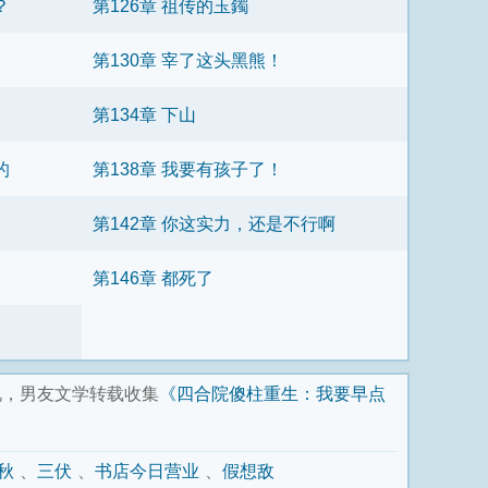
？
第126章 祖传的玉鐲
第130章 宰了这头黑熊！
第134章 下山
的
第138章 我要有孩子了！
第142章 你这实力，还是不行啊
第146章 都死了
说，男友文学转载收集
《四合院傻柱重生：我要早点
秋
三伏
书店今日营业
假想敌