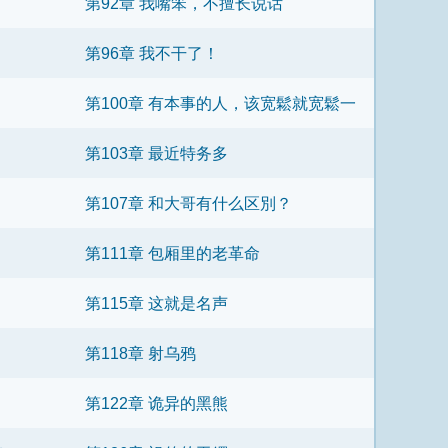
第92章 我嘴笨，不擅长说话
第96章 我不干了！
第100章 有本事的人，该宽鬆就宽鬆一
点
第103章 最近特务多
第107章 和大哥有什么区別？
第111章 包厢里的老革命
第115章 这就是名声
第118章 射乌鸦
第122章 诡异的黑熊