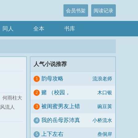
会员书架
阅读记录
同人
全本
书库
人气小说推荐
韵母攻略
流浪老师
1
赌 （校园，
木口银
2
 何雨柱大
1V1）
被闺蜜男友上错
豌豆荚
风流人
3
以后（1V1 高H）
我的岳母苏沛真
小桥流水
4
上下左右
叁侗岸
5