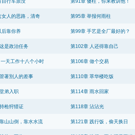
 有自行车票没
第91章 傻柱，你来教训他！
 这女人的思路，清奇
第95章 举报何雨柱
 以后靠你养
第99章 手艺是全厂最好的？
章 这是政治任务
第102章 人还得靠自己
 章 一天工作十八个小时
第106章 做个交易
章 管著別人的差事
第110章 萃华楼吃饭
 堂弟入职
第114章 雨水回家
 持枪狩猎证
第118章 沾沾光
章 靠山山倒，靠水水流
第121章 践行饭，偷天换日