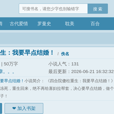
搜 索
情
古代爱情
罗曼史
耽美
百合
生：我要早点结婚！
佚名
|
50万字
小说人气：131
9章。。。
最后更新：2026-06-21 16:32:32
要早点结婚！
小说简介： 《四合院傻柱重生：我要早点结婚！》
冻死，重生回来，绝不再给寡妇拉帮套，决心要早点结婚，做个
子！
加入书架