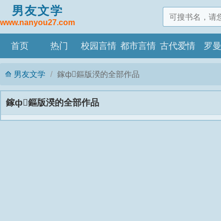
男友文学
www.nanyou27.com
首页
热门
校园言情
都市言情
古代爱情
罗
男友文学
鎵ф鏂版湀的全部作品
鎵ф鏂版湀的全部作品