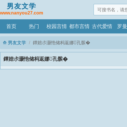
男友文学
www.nanyou27.com
首页
热门
校园言情
都市言情
古代爱情
罗
男友文学
鐔婄尗灏忚储杩返娜孔髌�
鐔婄尗灏忚储杩返娜孔髌�