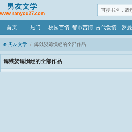
男友文学
www.nanyou27.com
首页
热门
校园言情
都市言情
古代爱情
罗
男友文学
鎴戣嫢鎴愪經的全部作品
鎴戣嫢鎴愪經的全部作品