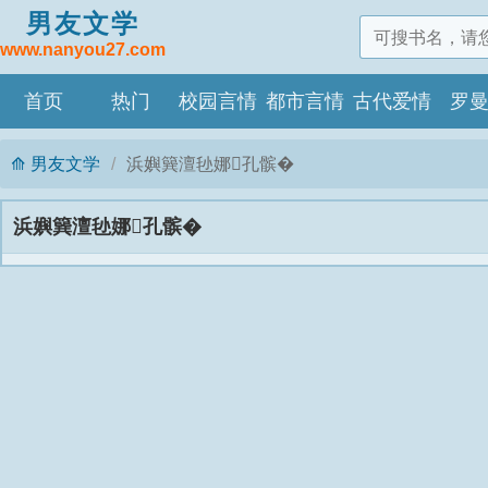
男友文学
www.nanyou27.com
首页
热门
校园言情
都市言情
古代爱情
罗
男友文学
浜嬩簨澶毜娜孔髌�
浜嬩簨澶毜娜孔髌�