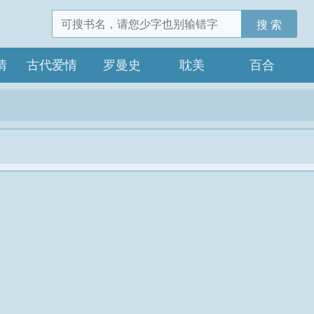
搜 索
情
古代爱情
罗曼史
耽美
百合